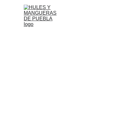
"Ser empresa líder en productos 
industrias, te ayudamos a encont