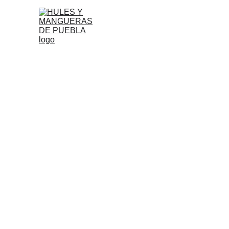
P
POLI
El monto mínimo a facturar será de $100.00 netos.