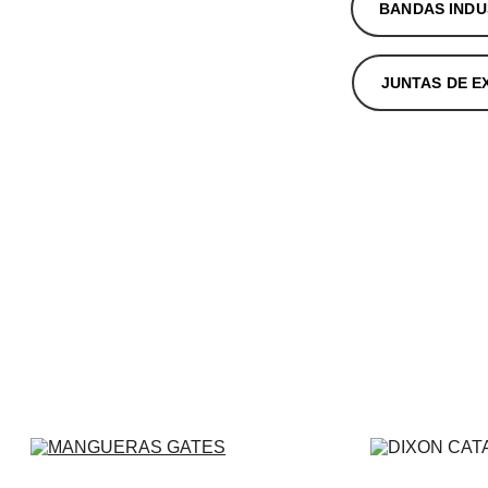
BANDAS INDU
JUNTAS DE E
 NITRILO SANITARIO topes de estacionamiento ESPONJA DE HULE NATURAL ROLLO DE HULE
RAS DE CAUCHO Manauta mangueras y conexiones MANGUERA FLEXWING placas de caucho
ANA LISA manguera para aire Cortina EMPAQUES masterconcret sellos PLIOVIC hawaiana 
ol de vibración MANGUERA PARA SANDBLAST food beverage TPU manguera para agua M
ERA PARA PIPA apoyos de neopreno APOYOS PARA PUENTE soportes antivibratorios Re
nental MESA KURIYAMA jason EVA bandas MANGUERA PARA PETROLEO mangueras para v
ANGUERA GORILLA
CATALOGOS