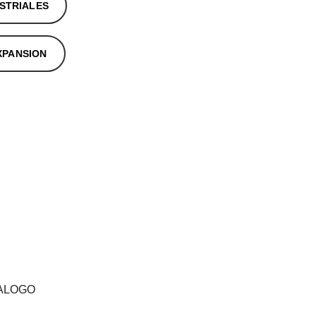
STRIALES
XPANSION
 esponja de silicón TOPES LAMINADOS Topes para andén PLICORD masterflex
 SILICON ROJO Piso de gimnasio CORTINA HAWAIANA foamy Cortina hawaiana
de colores HULES MONTERREY vibración HULES HIDALGO hvac CORTINA HAWAIANA
ANGUERA PARA MINERIA Manguera para materiales MANGUERA PARA ALIMENTOS
sortes antivibratorios TACONES ANTIVIBRATORIOS manguera para químicos
apor TACONES DEFENSAS MARINAS boyas marinas MANGUERAS MARINAS bridas