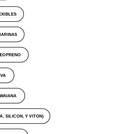
EXIBLES
MARINAS
NEOPRENO
EVA
AWAIANA
 SILICON, Y VITON)